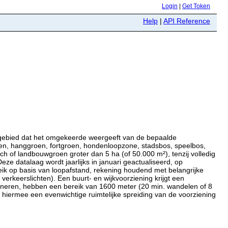
Login
|
Get Token
Help
|
API Reference
ngebied dat het omgekeerde weergeeft van de bepaalde
ken, hanggroen, fortgroen, hondenloopzone, stadsbos, speelbos,
h of landbouwgroen groter dan 5 ha (of 50.000 m²), tenzij volledig
eze datalaag wordt jaarlijks in januari geactualiseerd, op
ik op basis van loopafstand, rekening houdend met belangrijke
erkeerslichten). Een buurt- en wijkvoorziening krijgt een
tioneren, hebben een bereik van 1600 meter (20 min. wandelen of 8
n hiermee een evenwichtige ruimtelijke spreiding van de voorziening