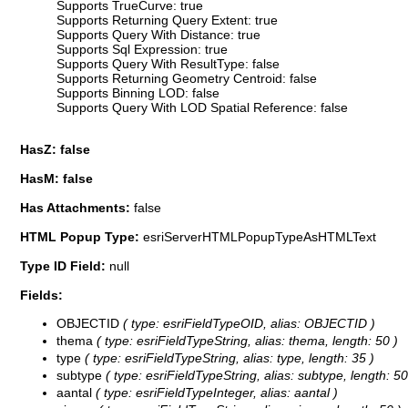
Supports TrueCurve: true
Supports Returning Query Extent: true
Supports Query With Distance: true
Supports Sql Expression: true
Supports Query With ResultType: false
Supports Returning Geometry Centroid: false
Supports Binning LOD: false
Supports Query With LOD Spatial Reference: false
HasZ: false
HasM: false
Has Attachments:
false
HTML Popup Type:
esriServerHTMLPopupTypeAsHTMLText
Type ID Field:
null
Fields:
OBJECTID
( type: esriFieldTypeOID, alias: OBJECTID )
thema
( type: esriFieldTypeString, alias: thema, length: 50 )
type
( type: esriFieldTypeString, alias: type, length: 35 )
subtype
( type: esriFieldTypeString, alias: subtype, length: 50
aantal
( type: esriFieldTypeInteger, alias: aantal )