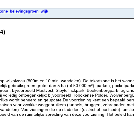
tzone_belevingsgroen_wijk
4)
 op wijkniveau (800m en 10 min. wandelen). De tekortzone is het woo
lijk gebruiksgroen groter dan 5 ha (of 50.000 m²): parken, pocketpar
roen, bijvoorbeeld Mastvest, Steytelinckpark, Boekenbergpark- agrarisc
zij volledig ontoegankelijk: bijvoorbeeld Hobokense Polder, WolvenbergD
rlijks wordt beheerd en geüpdate.De voorziening kent een bepaald bere
plaatsen voor zwakke weggebruikers (tunnels, bruggen, zebrapaden met v
wandelen). Voorzieningen die op stadsdeel (district of postcode) func
 beeld van de ruimtelijke spreiding van deze voorziening. Het beleid ka