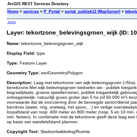
ArcGIS REST Services Directory
Home
>
services
>
P_Portal
>
portal_publiek12 (MapServer)
>
tekor
JSON
Layer: tekortzone_belevingsgroen_wijk (ID: 10
Name:
tekortzone_belevingsgroen_wijk
Display Field:
type
Type:
Feature Layer
Geometry Type:
esriGeometryPolygon
Description:
Laag met tekortzone van wijk-belevingsgroen (>5ha)
bereikzone.Met wijk-belevingsgroen bedoelen we:- publiek toeganke
begraafplaats, groene speelterreinen, publiek toegankelijk gebouwg
ontoegankelijk- natuurlijk groen groter dan 5 ha (of 50.000 m²) ten
voorwaarde dat de voorziening door de bevoegde sector/dienst jaa
barrières (water, ring, snelweg, het spoor,…) en veilige oversteek
loopafstand van resp. 400 meter en 800 meter (resp. 5 en 10 min. 
min. fietsen). In combinatie met de tekortzone geeft deze laag een
op basis van wandelafstand plannen.
Copyright Text:
Stadsontwikkeling/Ruimte