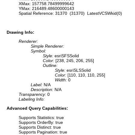
XMax: 157758.78499999642
YMax: 216489.48600000143
Spatial Reference: 31370 (31370) LatestVCSWkid(0)
Drawing Info:
Renderer:
Simple Renderer:
Symbol:
Style:
esriSFSSolid
Color:
[238, 245, 206, 255]
Outline:
Style:
esriSLSSolid
Color:
[110, 110, 110, 255]
Width:
0
Label:
N/A
Description:
N/A
Transparency:
0
Labeling Info:
Advanced Query Capabilities:
Supports Statistics: true
Supports OrderBy: true
Supports Distinct: true
Supports Pagination: true