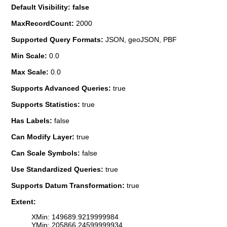
Default Visibility: false
MaxRecordCount:
2000
Supported Query Formats:
JSON, geoJSON, PBF
Min Scale:
0.0
Max Scale:
0.0
Supports Advanced Queries:
true
Supports Statistics:
true
Has Labels:
false
Can Modify Layer:
true
Can Scale Symbols:
false
Use Standardized Queries:
true
Supports Datum Transformation:
true
Extent:
XMin: 149689.9219999984
YMin: 205866.24599999934