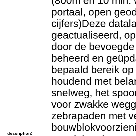
(800m en 10 min. 
portaal, open geoda
cijfers)Deze datala
geactualiseerd, o
door de bevoegde s
beheerd en geüpda
bepaald bereik op 
houdend met belang
snelweg, het spoo
voor zwakke wegge
zebrapaden met ve
bouwblokvoorzieni
description: