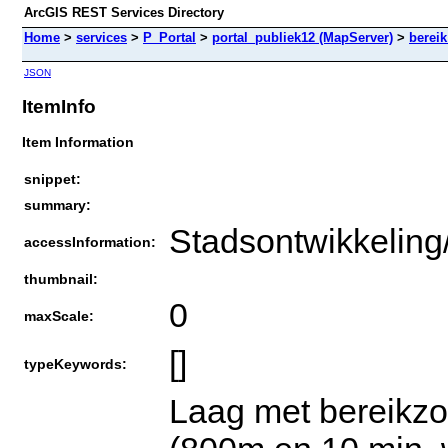
ArcGIS REST Services Directory
Home
>
services
>
P_Portal
>
portal_publiek12 (MapServer)
>
bereik
JSON
ItemInfo
Item Information
snippet:
summary:
Stadsontwikkeling
accessInformation:
thumbnail:
0
maxScale:
[]
typeKeywords:
Laag met bereikzo