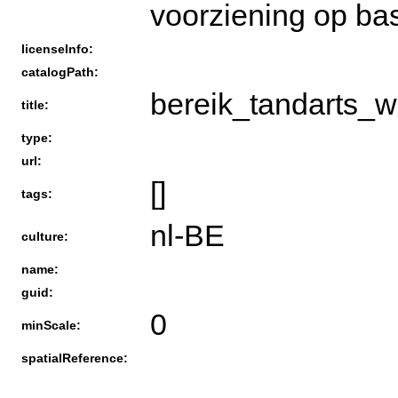
voorziening op ba
licenseInfo:
catalogPath:
bereik_tandarts_w
title:
type:
url:
[]
tags:
nl-BE
culture:
name:
guid:
0
minScale:
spatialReference: