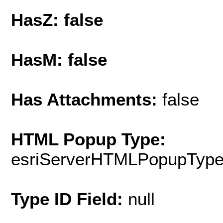
HasZ: false
HasM: false
Has Attachments:
false
HTML Popup Type:
esriServerHTMLPopupTyp
Type ID Field:
null