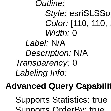
Outline:
Style:
esriSLSSol
Color:
[110, 110,
Width:
0
Label:
N/A
Description:
N/A
Transparency:
0
Labeling Info:
Advanced Query Capabilit
Supports Statistics: true
Supports OrderBy: true