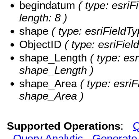
begindatum
( type: esriF
length: 8 )
shape
( type: esriFieldT
ObjectID
( type: esriFiel
shape_Length
( type: es
shape_Length )
shape_Area
( type: esriF
shape_Area )
Supported Operations
:
Q
Query Analytic
Generate