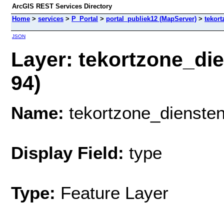
ArcGIS REST Services Directory
Home
>
services
>
P_Portal
>
portal_publiek12 (MapServer)
>
tekor
JSON
Layer: tekortzone_di
94)
Name:
tekortzone_dienste
Display Field:
type
Type:
Feature Layer