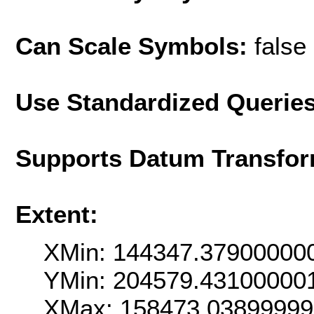
Can Scale Symbols:
false
Use Standardized Querie
Supports Datum Transfor
Extent:
XMin: 144347.37900000
YMin: 204579.43100000
XMax: 158473.0389999