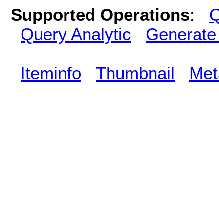
Supported Operations
:
Q
Query Analytic
Generate
Iteminfo
Thumbnail
Met