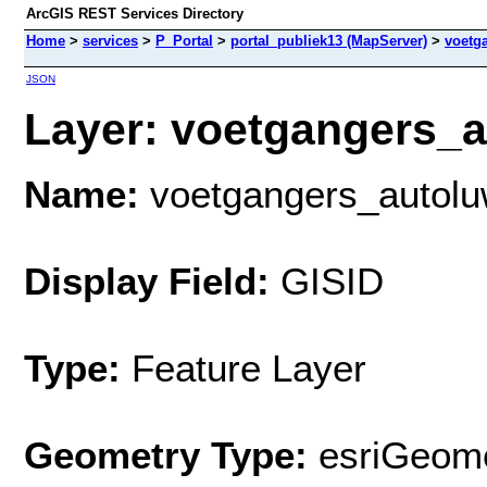
ArcGIS REST Services Directory
Home
>
services
>
P_Portal
>
portal_publiek13 (MapServer)
>
voetg
JSON
Layer: voetgangers_a
Name:
voetgangers_autol
Display Field:
GISID
Type:
Feature Layer
Geometry Type:
esriGeome