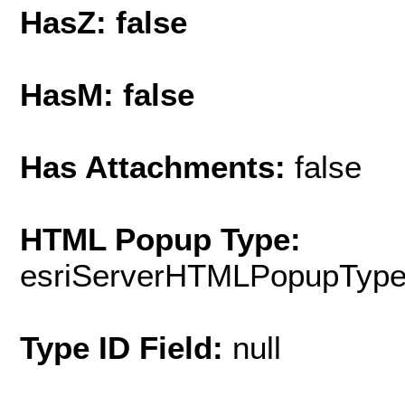
HasZ: false
HasM: false
Has Attachments:
false
HTML Popup Type:
esriServerHTMLPopupTyp
Type ID Field:
null