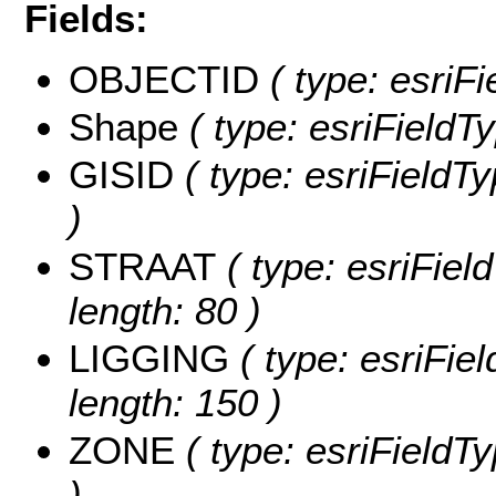
Fields:
OBJECTID
( type: esriF
Shape
( type: esriFieldT
GISID
( type: esriFieldTy
)
STRAAT
( type: esriFiel
length: 80 )
LIGGING
( type: esriFie
length: 150 )
ZONE
( type: esriFieldT
)