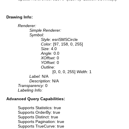
Drawing Info:
Renderer:
Simple Renderer:
Symbol:
Style:
esriSMSCircle
Color:
[97, 158, 0, 255]
Size:
4.0
Angle:
0.0
XOffset:
0
YOffset:
0
Outline:
[0, 0, 0, 255]
Width:
1
Label:
N/A
Description:
N/A
Transparency:
0
Labeling Info:
Advanced Query Capabilities:
Supports Statistics: true
Supports OrderBy: true
Supports Distinct: true
Supports Pagination: true
Supports TrueCurve: true