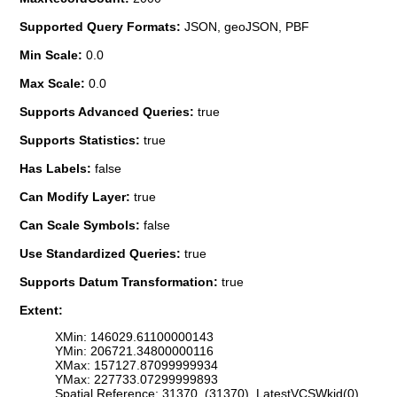
Supported Query Formats:
JSON, geoJSON, PBF
Min Scale:
0.0
Max Scale:
0.0
Supports Advanced Queries:
true
Supports Statistics:
true
Has Labels:
false
Can Modify Layer:
true
Can Scale Symbols:
false
Use Standardized Queries:
true
Supports Datum Transformation:
true
Extent:
XMin: 146029.61100000143
YMin: 206721.34800000116
XMax: 157127.87099999934
YMax: 227733.07299999893
Spatial Reference: 31370 (31370) LatestVCSWkid(0)