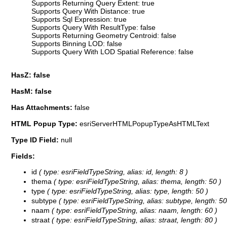
Supports Returning Query Extent: true
Supports Query With Distance: true
Supports Sql Expression: true
Supports Query With ResultType: false
Supports Returning Geometry Centroid: false
Supports Binning LOD: false
Supports Query With LOD Spatial Reference: false
HasZ: false
HasM: false
Has Attachments:
false
HTML Popup Type:
esriServerHTMLPopupTypeAsHTMLText
Type ID Field:
null
Fields:
id
( type: esriFieldTypeString, alias: id, length: 8 )
thema
( type: esriFieldTypeString, alias: thema, length: 50 )
type
( type: esriFieldTypeString, alias: type, length: 50 )
subtype
( type: esriFieldTypeString, alias: subtype, length: 50
naam
( type: esriFieldTypeString, alias: naam, length: 60 )
straat
( type: esriFieldTypeString, alias: straat, length: 80 )