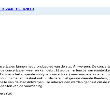
ERTZAAL_OVERZICHT
certzalen binnen het grondgebied van de stad Antwerpen. De concertza
de concertzalen weer en kan gebruikt worden in functie van ruimtelijke
volgens het volgende subtype: concertzaal (waar muziekconcerten plaatsv
aanbod ruimer en bestaat ook uit kleinere, niet gesubsidieerde theaters,
site van de stad Antwerpen. De adresvelden werden gebruikt om de ins
paciteit van de voorziening.
en / GIS