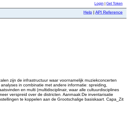
Login
|
Get Token
Help
|
API Reference
len zijn de infrastructuur waar voornamelijk muziekconcerten
 analyses in combinatie met andere informatie: spreiding,
inden en multi (multidisciplinair, waar alle cultuurdisciplines
 meer verspreid over de districten. Aanmaak:De inventarisatie
tellingen te koppelen aan de Grootschalige basiskaart. Capa_Zit