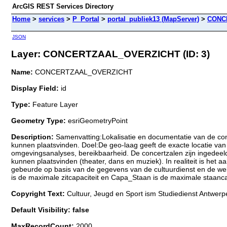
ArcGIS REST Services Directory
Home
>
services
>
P_Portal
>
portal_publiek13 (MapServer)
>
CONC
JSON
Layer: CONCERTZAAL_OVERZICHT (ID: 3)
Name:
CONCERTZAAL_OVERZICHT
Display Field:
id
Type:
Feature Layer
Geometry Type:
esriGeometryPoint
Description:
Samenvatting:Lokalisatie en documentatie van de con
kunnen plaatsvinden. Doel:De geo-laag geeft de exacte locatie van 
omgevingsanalyses, bereikbaarheid. De concertzalen zijn ingedeeld 
kunnen plaatsvinden (theater, dans en muziek). In realiteit is het 
gebeurde op basis van de gegevens van de cultuurdienst en de web
is de maximale zitcapaciteit en Capa_Staan is de maximale staanca
Copyright Text:
Cultuur, Jeugd en Sport ism Studiedienst Antwerp
Default Visibility: false
MaxRecordCount:
2000