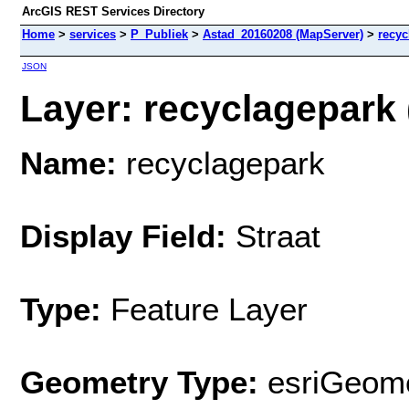
ArcGIS REST Services Directory
Home
>
services
>
P_Publiek
>
Astad_20160208 (MapServer)
>
recyc
JSON
Layer: recyclagepark (
Name:
recyclagepark
Display Field:
Straat
Type:
Feature Layer
Geometry Type:
esriGeome