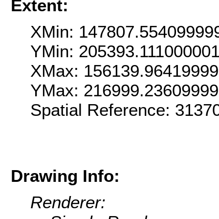
Extent:
XMin: 147807.55409999
YMin: 205393.11100000
XMax: 156139.9641999
YMax: 216999.2360999
Spatial Reference: 313
Drawing Info:
Renderer: