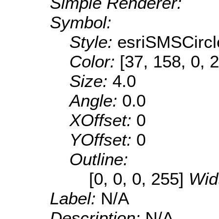
Simple Renderer:
Symbol:
Style:
esriSMSCircl
Color:
[37, 158, 0, 
Size:
4.0
Angle:
0.0
XOffset:
0
YOffset:
0
Outline:
[0, 0, 0, 255]
Wid
Label:
N/A
Description:
N/A