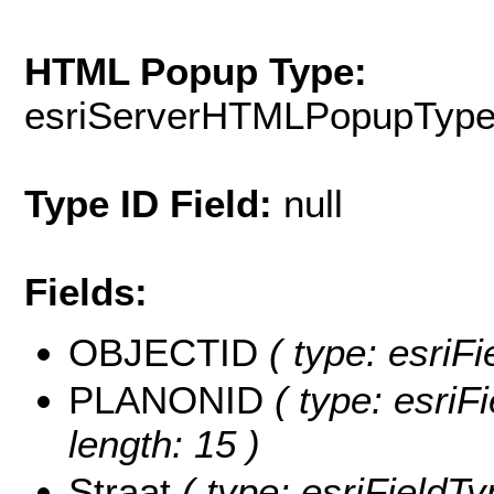
HTML Popup Type:
esriServerHTMLPopupTyp
Type ID Field:
null
Fields:
OBJECTID
( type: esriF
PLANONID
( type: esriF
length: 15 )
Straat
( type: esriFieldTy