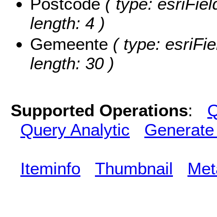
Postcode
( type: esriFie
length: 4 )
Gemeente
( type: esriFi
length: 30 )
Supported Operations
:
Q
Query Analytic
Generate
Iteminfo
Thumbnail
Met