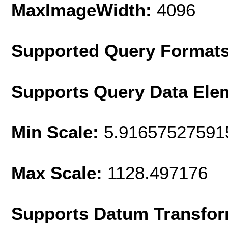
MaxImageWidth:
4096
Supported Query Format
Supports Query Data Ele
Min Scale:
5.91657527591
Max Scale:
1128.497176
Supports Datum Transfor