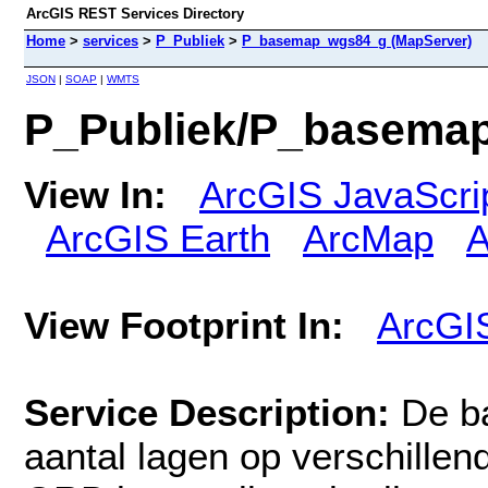
ArcGIS REST Services Directory
Home
>
services
>
P_Publiek
>
P_basemap_wgs84_g (MapServer)
JSON
|
SOAP
|
WMTS
P_Publiek/P_basema
View In:
ArcGIS JavaScri
ArcGIS Earth
ArcMap
A
View Footprint In:
ArcGI
Service Description:
De b
aantal lagen op verschille