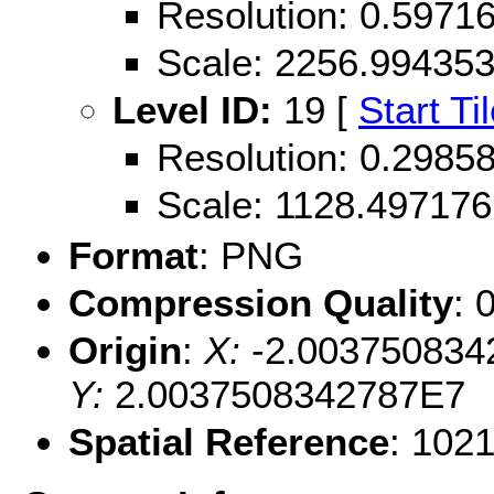
Resolution: 0.597
Scale: 2256.99435
Level ID:
19 [
Start Ti
Resolution: 0.298
Scale: 1128.497176
Format
: PNG
Compression Quality
: 
Origin
:
X:
-2.003750834
Y:
2.0037508342787E7
Spatial Reference
: 102