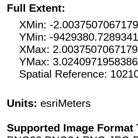
Full Extent:
XMin: -2.003750706717
YMin: -9429380.728934
XMax: 2.003750706717
YMax: 3.024097195838
Spatial Reference: 102
Units:
esriMeters
Supported Image Format 