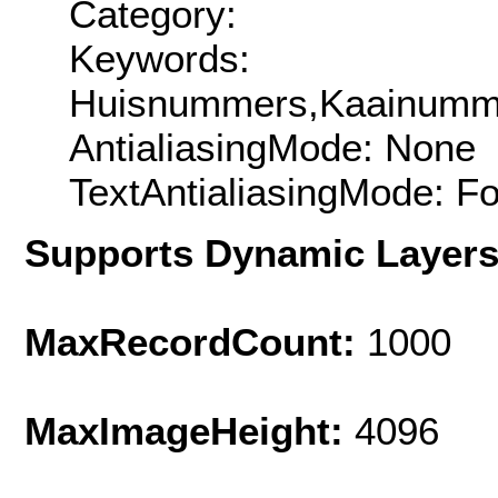
Category:
Keywords:
Huisnummers,Kaainummer
AntialiasingMode: None
TextAntialiasingMode: F
Supports Dynamic Layer
MaxRecordCount:
1000
MaxImageHeight:
4096