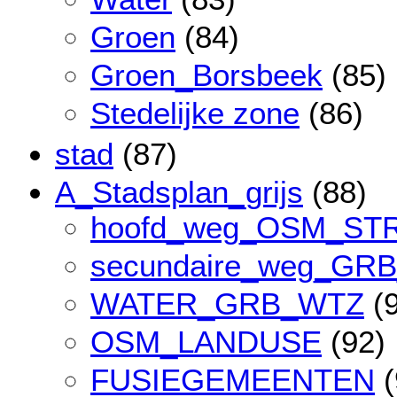
Groen
(84)
Groen_Borsbeek
(85)
Stedelijke zone
(86)
stad
(87)
A_Stadsplan_grijs
(88)
hoofd_weg_OSM_ST
secundaire_weg_GR
WATER_GRB_WTZ
(9
OSM_LANDUSE
(92)
FUSIEGEMEENTEN
(