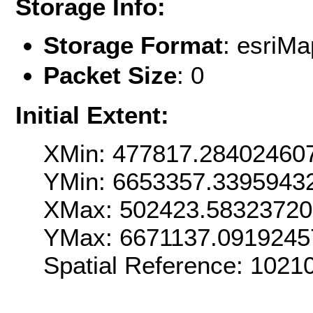
Storage Info:
Storage Format
: esriM
Packet Size
: 0
Initial Extent:
XMin: 477817.28402460
YMin: 6653357.3395943
XMax: 502423.5832372
YMax: 6671137.0919245
Spatial Reference: 102