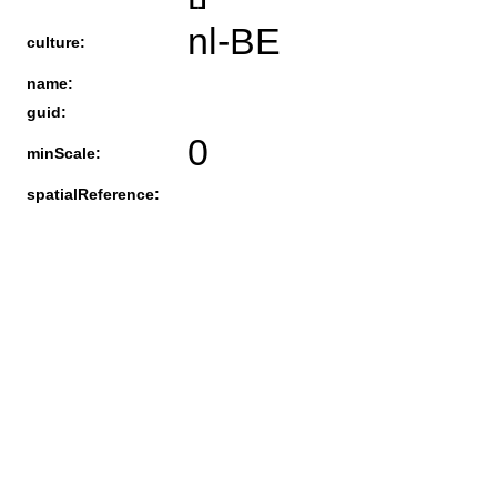
nl-BE
culture:
name:
guid:
0
minScale:
spatialReference: