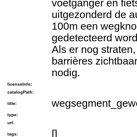
voetganger en fiet
uitgezonderd de a
100m een wegknoo
gedetecteerd word
Als er nog strate
barrières zichtbaa
nodig.
licenseInfo:
catalogPath:
wegsegment_gewe
title:
type:
url:
[]
tags: