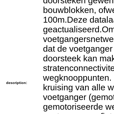
doorsteken gewens
bouwblokken, ofw
100m.Deze datalaag
geactualiseerd.Om
voetgangersnetwerk
dat de voetgange
doorsteek kan mak
stratenconnectivit
wegknooppunten. 
description:
kruising van alle 
voetganger (gemot
gemotoriseerde w