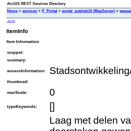
ArcGIS REST Services Directory
Home
>
services
>
P_Portal
>
portal_publiek10 (MapServer)
>
wegse
JSON
ItemInfo
Item Information
snippet:
summary:
Stadsontwikkeling
accessInformation:
thumbnail:
0
maxScale:
[]
typeKeywords:
Laag met delen v